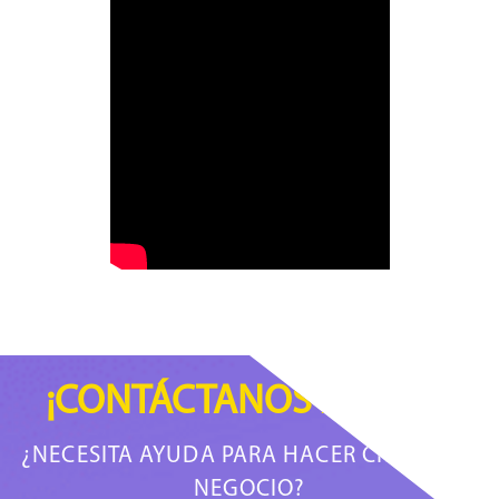
¡CONTÁCTANOS AHORA!
¿NECESITA AYUDA PARA HACER CRECER SU
NEGOCIO?